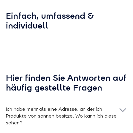
Einfach, umfassend &
individuell
Live-Daten und
Schütz
detaillierte
vor St
Rückblicke
Verwalten 
Einstellun
Die sonnen App zeigt alle
Notfall: L
relevanten Daten über Ihren
Hier finden Sie Antworten auf
die Notstr
Energiehaushalt. Mit individueller
oder aktiv
häufig gestellte Fragen
Einstellung der Darstellung
Notfallmod
entscheiden Sie selbst, wie
sofort auf
detailliert Sie den Energiefluss in
Ihrem Zuhause verfolgen wollen.
Ich habe mehr als eine Adresse, an der ich
Produkte von sonnen besitze. Wo kann ich diese
sehen?