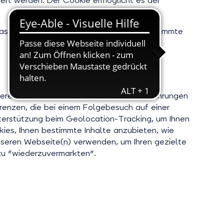
hert werden. Der Cookie ermöglicht es der
 dass gewisse Arten von Cookies oder bestimmte
ieren und es uns zu ermöglichen, Ihre Erfahrungen
renzen, die bei einem Folgebesuch auf einer
terstützung beim Geolocation-Tracking, um Ihnen
ies, Ihnen bestimmte Inhalte anzubieten, wie
nseren Webseite(n) verwenden, um Ihren gezielte
zu "wiederzuvermarkten".