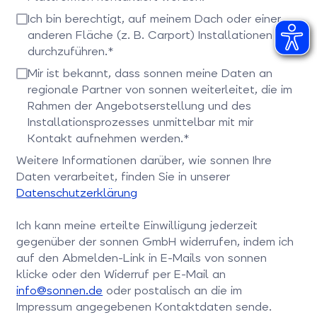
Bitte bestätigen Sie dieses Feld
Ich bin berechtigt, auf meinem Dach oder einer
anderen Fläche (z. B. Carport) Installationen
durchzuführen.*
Bitte bestätigen Sie dieses Feld
Mir ist bekannt, dass sonnen meine Daten an
regionale Partner von sonnen weiterleitet, die im
Rahmen der Angebotserstellung und des
Installationsprozesses unmittelbar mit mir
Kontakt aufnehmen werden.*
Bitte bestätigen Sie dieses Feld
Weitere Informationen darüber, wie sonnen Ihre
Daten verarbeitet, finden Sie in unserer
Datenschutzerklärung
Ich kann meine erteilte Einwilligung jederzeit
gegenüber der sonnen GmbH widerrufen, indem ich
auf den Abmelden-Link in E-Mails von sonnen
klicke oder den Widerruf per E-Mail an
info@sonnen.de
oder postalisch an die im
Impressum angegebenen Kontaktdaten sende.