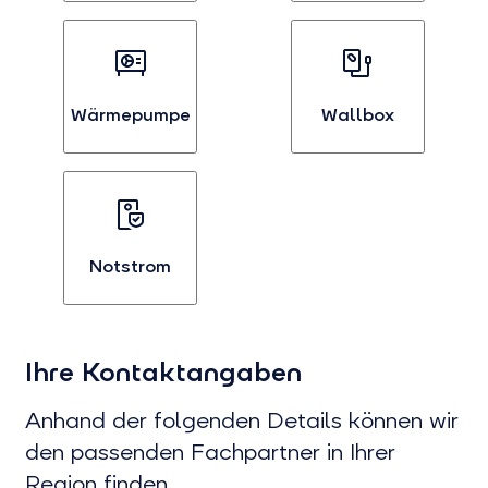
Bei
Bei
Interesse
Interesse
an
an
Photovoltaik
Batterien
auswählen
auswählen
Wärmepumpe
Wallbox
Bei
Bei
Interesse
Interesse
an
an
Wärmepumpen
Wallboxen
auswählen
auswählen
Notstrom
Bei
Interesse
Ihre Kontaktangaben
an
Notstrom
auswählen
Anhand der folgenden Details können wir
den passenden Fachpartner in Ihrer
Region finden.