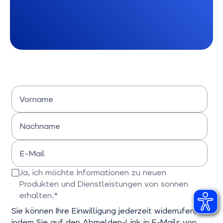
Vorname
Bitte Vornamen eingeben
Nachname
Bitte Nachname eingeben
E-Mail
Bitte E-Mail-Adresse eingeben
Ja, ich möchte Informationen zu neuen
Produkten und Dienstleistungen von sonnen
erhalten.*
Bitte bestätigen Sie dieses Feld
Sie können Ihre Einwilligung jederzeit widerrufen,
indem Sie auf den Abmelden-Link in E-Mails von